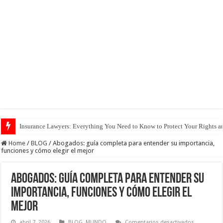
Insurance Lawyers: Everything You Need to Know to Protect Your Rights 
Home
/
BLOG
/
Abogados: guía completa para entender su importancia,
funciones y cómo elegir el mejor
Abogados: guía completa para entender su
importancia, funciones y cómo elegir el
mejor
en
abril 7, 2026
BLOG
,
MUNDO
Comentarios desactivados